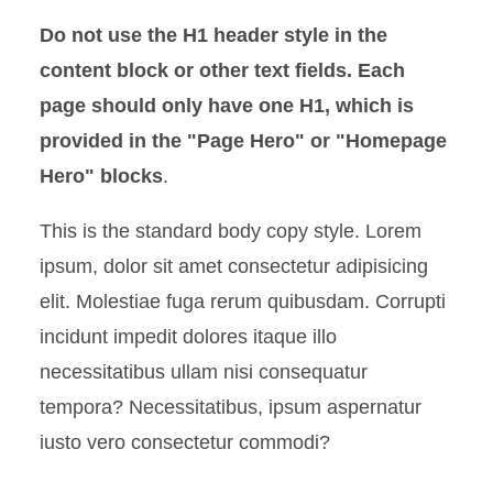
Blockquote
Do not use the H1 header style in the
Button Set
content block or other text fields. Each
page should only have one H1, which is
Link Set
provided in the "Page Hero" or "Homepage
Link Block
Hero" blocks
.
This is the standard body copy style. Lorem
Menu Link Tree
ipsum, dolor sit amet consectetur adipisicing
Multi Column Content
elit. Molestiae fuga rerum quibusdam. Corrupti
incidunt impedit dolores itaque illo
Multi Column Content - Alt
necessitatibus ullam nisi consequatur
Social - Share This
tempora? Necessitatibus, ipsum aspernatur
iusto vero consectetur commodi?
Statistics